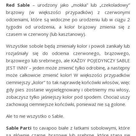
Red Sable
– urodzony jako „mokka” lub „czekoladowy”
brązowy (w większości przypadków) z czerwonymi
odcieniami, które są widoczne po urodzeniu lub w ciągu 2
tygodni od urodzenia, a kolor brązowy zmienia się z
czasem w czerwony (lub kasztanowy).
Wszystkie sobole będą zmieniały kolor i powoli zanikały lub
rozjaśniały się do odcienia czerwonego, brązowego,
brązowego lub srebrnego, ale KAŻDY POJEDYNCZY SABLE
JEST INNY – jeden może zmienić tylko odrobinę, a następny
może całkowicie zmienić kolor! W większości przypadków
ciemniejszy „kolor” to tak naprawdę końcówki włosów, więc
gdy pies zostanie wypielęgnowany i obetniemy mu włosy,
zobaczysz tylko jaśniejszy kolor pod spodem. Chociaż uszy
zachowają ciemniejsze końcówki, ponieważ nie są golone.
Ale to nie wszystko o Sable.
Sable Parti
to cavapoo białe z łatkami sobolowymi, które
są głównie czarne, brązowe lub srebrne, które staną się