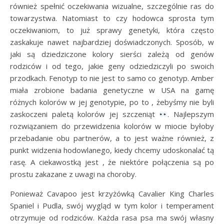
również spełnić oczekiwania wizualne, szczególnie ras do
towarzystwa. Natomiast to czy hodowca sprosta tym
oczekiwaniom, to już sprawy genetyki, która często
zaskakuje nawet najbardziej doświadczonych. Sposób, w
jaki są dziedziczone kolory sierści zależą od genów
rodziców i od tego, jakie geny odziedziczyli po swoich
przodkach. Fenotyp to nie jest to samo co genotyp. Amber
miała zrobione badania genetyczne w USA na gamę
różnych kolorów w jej genotypie, po to , żebyśmy nie byli
zaskoczeni paletą kolorów jej szczeniąt
. Najlepszym
rozwiązaniem do przewidzenia kolorów w miocie byłoby
przebadanie obu partnerów, a to jest ważne również, z
punkt widzenia hodowlanego, kiedy chcemy udoskonalać tą
rasę. A ciekawostką jest , że niektóre połączenia są po
prostu zakazane z uwagi na choroby.
Ponieważ Cavapoo jest krzyżówką Cavalier King Charles
Spaniel i Pudla, swój wygląd w tym kolor i temperament
otrzymuje od rodziców. Każda rasa psa ma swój własny